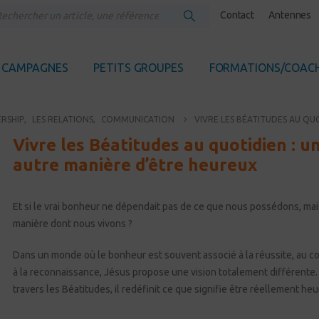
Contact
Antennes
CAMPAGNES
PETITS GROUPES
FORMATIONS/COAC
RSHIP
,
LES RELATIONS
,
COMMUNICATION
VIVRE LES BÉATITUDES AU QU
Vivre les Béatitudes au quotidien : u
autre manière d’être heureux
Et si le vrai bonheur ne dépendait pas de ce que nous possédons, mai
manière dont nous vivons ?
Dans un monde où le bonheur est souvent associé à la réussite, au c
à la reconnaissance, Jésus propose une vision totalement différente.
travers les Béatitudes, il redéfinit ce que signifie être réellement he