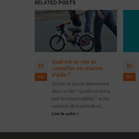
RELATED
POSTS
objectifs
Quel est le rôle du
31
01
2)
conseiller en relation
d’aide ?
Mar
Déc
yants ou les
Qu’est-ce qui est déterminant
es deux ?
dans ce rôle ? Quelle en est la
 ou plutôt
part de responsabilité ? Je me
trer Dieu ?
souviens de la période où,...
Lire la suite