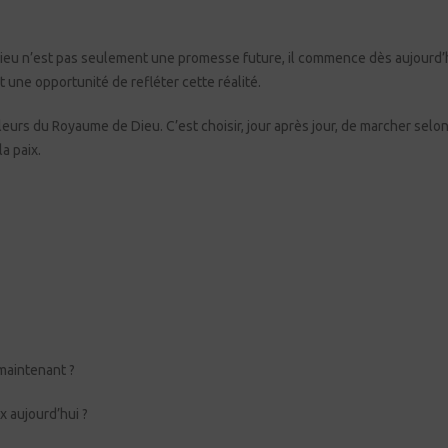
Dieu n’est pas seulement une promesse future, il commence dès aujourd’h
 une opportunité de refléter cette réalité.
aleurs du Royaume de Dieu. C’est choisir, jour après jour, de marcher selo
la paix.
 maintenant ?
x aujourd’hui ?