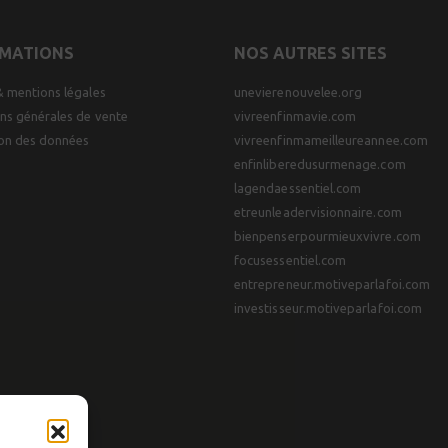
RMATIONS
NOS AUTRES SITES
& mentions légales
unevierenouvelee.org
ns générales de vente
vivreenfinmavie.com
ion des données
vivreenfinmameilleureannee.com
enfinliberedusurmenage.com
lagendaessentiel.com
etreunleadervisionnaire.com
bienpenserpourmieuxvivre.com
focusessentiel.com
entrepreneur.motiveparlafoi.com
investisseur.motiveparlafoi.com