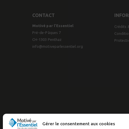
CONTACT
INFO
Motivé par l’Essentiel
Crédits 
Pré-de-Pâques 7
Conditio
CH-1303 Penthaz
Protect
info@motiveparlessentiel.org
Gérer le consentement aux cookies