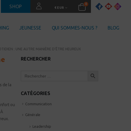
0
SHOP
€ EUR
HING
JEUNESSE
QUI SOMMES-NOUS ?
BLOG
OTIDIEN : UNE AUTRE MANIÈRE D’ÊTRE HEUREUX
ne
RECHERCHER
Search Button
Search
for:
s de la
CATÉGORIES
Communication
onfort ou
 À
Générale
ureux.
Leadership