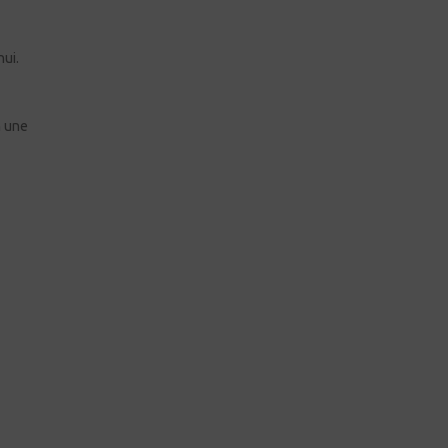
ui.
n une