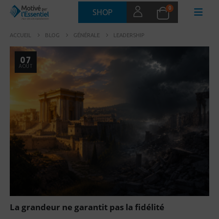
0
SHOP
ACCUEIL
BLOG
GÉNÉRALE
LEADERSHIP
07
AOÛT
La grandeur ne garantit pas la fidélité