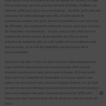
Nous savons tous reconnaître la voix de quelqu’un, surtout s’il s’agit
d’un proche avec qui nous passons souvent du temps. D’ailleurs, un
seul mot suffit pour qu’on nous reconnaisse… En effet, vivre avec une
personne, l’écouter, échanger avec elle, a fortiori après de
nombreuses années, fait qu’on arrive à reconnaître sa voix sans trop
de difficultés, non seulement le timbre de sa voix, mais aussi sa façon
de s’exprimer, son intonation… Et puis, avec sa voix, vient aussi sa
manière de voir les choses, de les aborder, etc. Plus on est en
présence de quelqu’un, plus on a de facilité à le reconnaître en tant
que personne, car la voix est seulement une expression de la
personne entière.
Qu’en est-il de Dieu ? C’est vrai qu’il n’est pas visible physiquement,
mais il est bien une personne qu’on peut écouter, dont on peut
ressentir la présence et avec qui on peut échanger. Et il nous parle.
Mais c’est vrai, l’entendre et reconnaître sa voix par rapport aux
autres voix qui sont en nous, n’est pas toujours évident. Car au final,
sa voix est une voix intérieure qu’on perçoit et dont on est convaincu
que c’est la sienne. Mais alors comment éprouver les différentes
impressions que l’on peut avoir afin de discerner celle qui émane de
Dieu ?