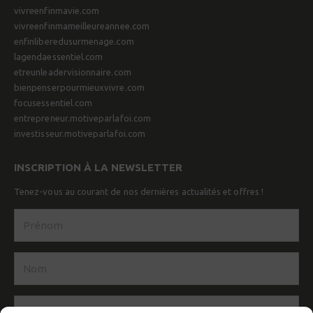
vivreenfinmavie.com
vivreenfinmameilleureannee.com
enfinliberedusurmenage.com
lagendaessentiel.com
etreunleadervisionnaire.com
bienpenserpourmieuxvivre.com
focusessentiel.com
entrepreneur.motiveparlafoi.com
investisseur.motiveparlafoi.com
INSCRIPTION À LA NEWSLETTER
Tenez-vous au courant de nos dernières actualités et offres !