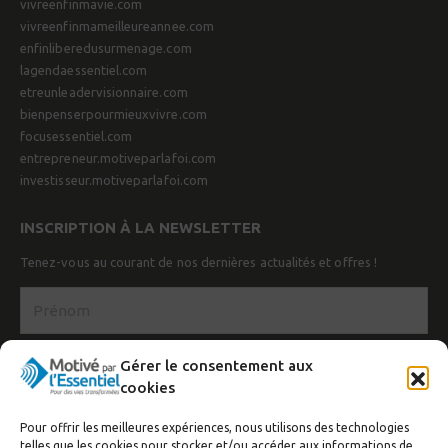
vivreenfinmavie.com
vivreenfinmameilleureannee.com
enfinliberedusurmenage.com
lagendaessentiel.com
etreunleadervisionnaire.com
bienpenserpourmieuxvivre.com
focusessentiel.com
entrepreneur.motiveparlafoi.com
investisseur.motiveparlafoi.com
INSCRIPTION À LA NEWSLETTER
Tenez-vous au courant de nos dernières actualités et offres !
Gérer le consentement aux
cookies
Pour offrir les meilleures expériences, nous utilisons des technologies
telles que les cookies pour stocker et/ou accéder aux informations de