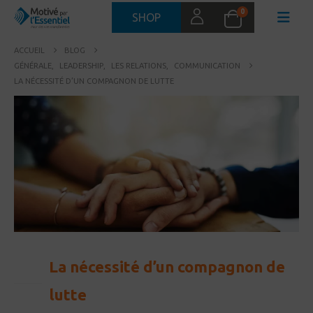
0
SHOP
ACCUEIL
BLOG
GÉNÉRALE
,
LEADERSHIP
,
LES RELATIONS
,
COMMUNICATION
LA NÉCESSITÉ D’UN COMPAGNON DE LUTTE
La nécessité d’un compagnon de
13
DÉC
lutte