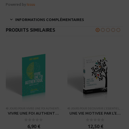
Powered by
Issuu
INFORMATIONS COMPLÉMENTAIRES
PRODUITS SIMILAIRES
PETITS GROUPES
AMPAGNES
,
THÈMES BIBLIQUES
40 JOURS POUR VIVRE UNE FOI AUTHENTIQUE
,
CAMPAGNES
40 JOURS POUR DECOUVRIR L'ESSENTIEL
,
PROCESSUS DE FORMATION DE DISC
,
CAMP
VIVRE UNE FOI AUTHENTIQUE – Guide d’étude
UNE VIE MOTIVEE PAR L’ESSENTIEL – Version campagne
0
sur 5
0
sur 5
6,90
€
12,50
€