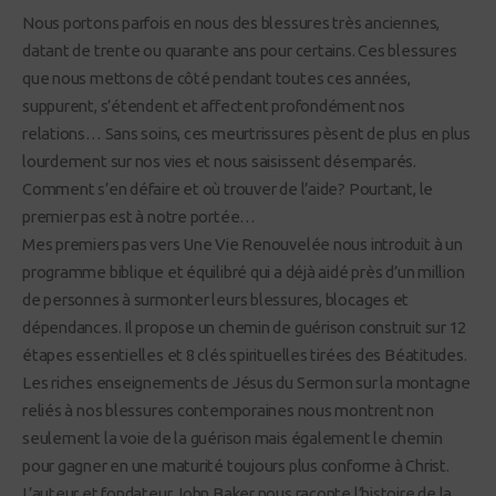
Nous portons parfois en nous des blessures très anciennes,
datant de trente ou quarante ans pour certains. Ces blessures
que nous mettons de côté pendant toutes ces années,
suppurent, s’étendent et affectent profondément nos
relations… Sans soins, ces meurtrissures pèsent de plus en plus
lourdement sur nos vies et nous saisissent désemparés.
Comment s’en défaire et où trouver de l’aide? Pourtant, le
premier pas est à notre portée…
Mes premiers pas vers Une Vie Renouvelée nous introduit à un
programme biblique et équilibré qui a déjà aidé près d’un million
de personnes à surmonter leurs blessures, blocages et
dépendances. Il propose un chemin de guérison construit sur 12
étapes essentielles et 8 clés spirituelles tirées des Béatitudes.
Les riches enseignements de Jésus du Sermon sur la montagne
reliés à nos blessures contemporaines nous montrent non
seulement la voie de la guérison mais également le chemin
pour gagner en une maturité toujours plus conforme à Christ.
L’auteur et fondateur John Baker nous raconte l’histoire de la