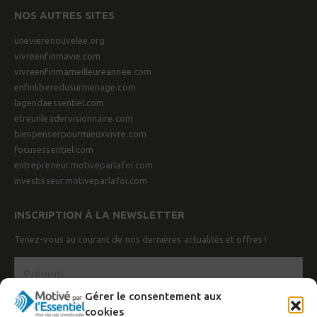
NOS AUTRES SITES
unevierenouvelee.org
vivreenfinmavie.com
vivreenfinmameilleureannee.com
enfinliberedusurmenage.com
lagendaessentiel.com
etreunleadervisionnaire.com
bienpenserpourmieuxvivre.com
focusessentiel.com
entrepreneur.motiveparlafoi.com
investisseur.motiveparlafoi.com
INSCRIPTION À LA NEWSLETTER
Tenez-vous au courant de nos dernières actualités et offres !
Gérer le consentement aux
cookies