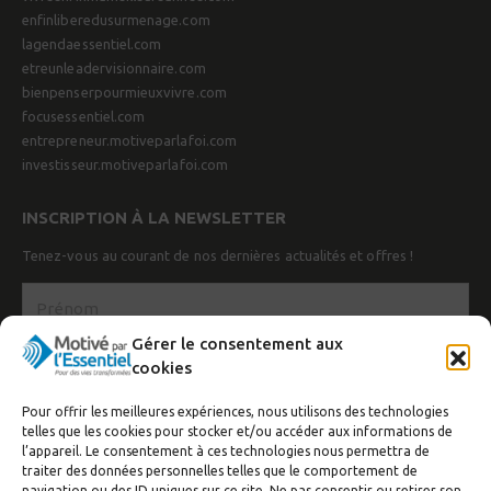
enfinliberedusurmenage.com
lagendaessentiel.com
etreunleadervisionnaire.com
bienpenserpourmieuxvivre.com
focusessentiel.com
entrepreneur.motiveparlafoi.com
investisseur.motiveparlafoi.com
INSCRIPTION À LA NEWSLETTER
Tenez-vous au courant de nos dernières actualités et offres !
Gérer le consentement aux
cookies
Pour offrir les meilleures expériences, nous utilisons des technologies
telles que les cookies pour stocker et/ou accéder aux informations de
l’appareil. Le consentement à ces technologies nous permettra de
traiter des données personnelles telles que le comportement de
navigation ou des ID uniques sur ce site. Ne pas consentir ou retirer son