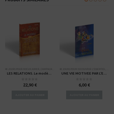
40 JOURS POUR MIEUX AIMER
,
CAMPAGNES
,
RESSOURCES POUR PETITS GROUPES
40 JOURS POUR DECOUVRIR L'ESSENTIEL
,
THÈMES BIBLI
,
CAMP
LES RELATIONS. Le modèle de Jésus – Version campagne
UNE VIE MOTIVEE PAR L’ESSENTIEL – pour ados
0
sur 5
0
sur 5
22,90
€
6,00
€
AJOUTER AU PANIER
AJOUTER AU PANIER