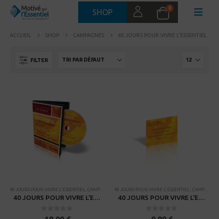
0
SHOP
ACCUEIL
SHOP
CAMPAGNES
40 JOURS POUR VIVRE L'ESSENTIEL
FILTER
40 JOURS POUR VIVRE L'ESSENTIEL
,
CAMPAGNES
40 JOURS POUR VIVRE L'ESSENTIEL
,
CAMPAGNES
40 JOURS POUR VIVRE L’ESSENTIEL – 6 sessions vidéos pour petits groupes
40 JOURS POUR VIVRE L’ESSENTIEL – Set de 6 versets à mémoriser
0
sur 5
0
sur 5