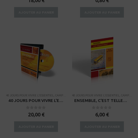
18,00
€
0,80
€
AJOUTER AU PANIER
AJOUTER AU PANIER
40 JOURS POUR VIVRE L'ESSENTIEL
,
CAMPAGNES
40 JOURS POUR VIVRE L'ESSENTIEL
,
CAMPAGNES
40 JOURS POUR VIVRE L’ESSENTIEL – Vidéo du lancement
ENSEMBLE, C’EST TELLEMENT MIEUX – Manuel pour enfants
0
sur 5
0
sur 5
20,00
€
6,00
€
AJOUTER AU PANIER
AJOUTER AU PANIER