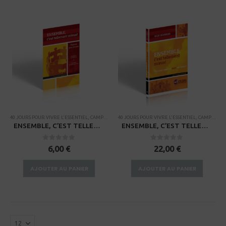
40 JOURS POUR VIVRE L'ESSENTIEL
,
CAMPAGNES
40 JOURS POUR VIVRE L'ESSENTIEL
,
CAMPAGNES
ENSEMBLE, C’EST TELLEMENT MIEUX Manuel pour jeunes
ENSEMBLE, C’EST TELLEMENT MIEUX. Pourquoi sommes-nous sur terre – 40 jours pour vivre l’essentiel
0
sur 5
0
sur 5
6,00
€
22,00
€
AJOUTER AU PANIER
AJOUTER AU PANIER