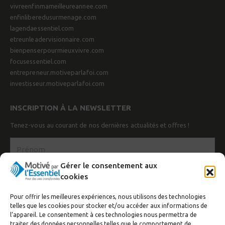
vivreenfinmameilleureannee.com
enfinliberedusurmenage.com
lagendaessentiel.com
etreunleadervisionnaire.com
bienpenserpourmieuxvivre.com
focusessentiel.com
entrepreneur.motiveparlafoi.com
investisseur.motiveparlafoi.com
INSCRIPTION À LA NEWSLETTER
Tenez-vous au courant de nos dernières actualités et offres !
Gérer le consentement aux
cookies
Pour offrir les meilleures expériences, nous utilisons des technologies
telles que les cookies pour stocker et/ou accéder aux informations de
l’appareil. Le consentement à ces technologies nous permettra de
traiter des données personnelles telles que le comportement de