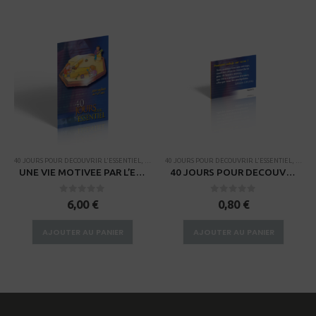
AMPAGNES
40 JOURS POUR DECOUVRIR L'ESSENTIEL
,
CAMPAGNES
40 JOURS POUR DECOUVRIR L'ESSENTIEL
,
CAMP
UNE VIE MOTIVEE PAR L’ESSENTIEL – pour enfants de 4-7 ANS
40 JOURS POUR DECOUVRIR L’ESSENTIEL – Set de versets à mémoriser
0
sur 5
0
sur 5
6,00
€
0,80
€
AJOUTER AU PANIER
AJOUTER AU PANIER