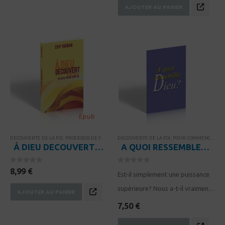
AJOUTER AU PANIER
Nous avons créé dans notre
esprit un dieu qui ne ressemble
que très…
DECOUVERTE DE LA FOI
,
PROCESSUS DE FORMATION DE DISCIPLE
DECOUVERTE DE LA FOI
,
THÈMES BIBLIQUES
,
POUR COMMENCER
,
PR
À DIEU DECOUVERT – EPUB
A QUOI RESSEMBLE DIEU?
0
sur 5
0
sur 5
8,99
€
Est-il simplement une puissance
supérieure? Nous a-t-il vraiment
AJOUTER AU PANIER
créés? Où est-il quand tout va
7,50
€
mal? Apprenons à mieux le