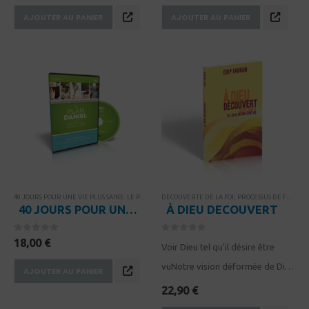
AJOUTER AU PANIER
AJOUTER AU PANIER
40 JOURS POUR UNE VIE PLUS SAINE. LE PLAN DANIEL
DECOUVERTE DE LA FOI
,
CAMPAGNES
,
RESSOURCES POUR PETITS 
,
PROCESSUS DE FORMATION DE DISCIPLE
40 JOURS POUR UNE VIE PLUS SAINE. Le plan Daniel – 6 sessions vidéos pour petits groupes
À DIEU DECOUVERT
0
sur 5
0
sur 5
18,00
€
Voir Dieu tel qu’il désire être
vuNotre vision déformée de Dieu
AJOUTER AU PANIER
est à l’origine de tous nos
22,90
€
problèmes.