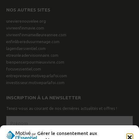
NOS AUTRES SITES
unevierenouvelee.org
vivreenfinmavie.com
vivreenfinmameilleureannee.com
enfinliberedusurmenage.com
lagendaessentiel.com
etreunleadervisionnaire.com
bienpenserpourmieuxvivre.com
focusessentiel.com
entrepreneur.motiveparlafoi.com
investisseur.motiveparlafoi.com
INSCRIPTION À LA NEWSLETTER
Tenez-vous au courant de nos dernières actualités et offres !
Gérer le consentement aux