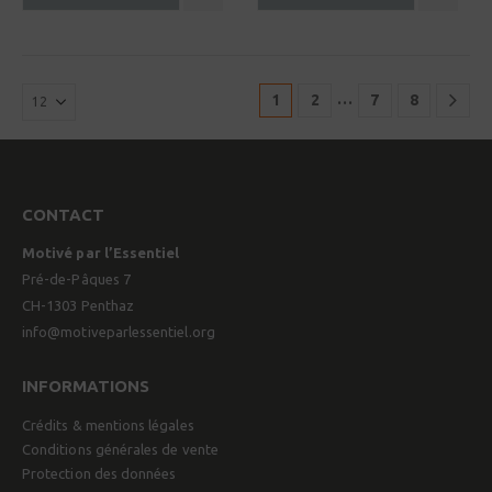
compagnons de route de ceux
qui ne le connaissent pas encore?
Hommes et…
…
1
2
7
8
CONTACT
Motivé par l’Essentiel
Pré-de-Pâques 7
CH-1303 Penthaz
info@motiveparlessentiel.org
INFORMATIONS
Crédits & mentions légales
Conditions générales de vente
Protection des données