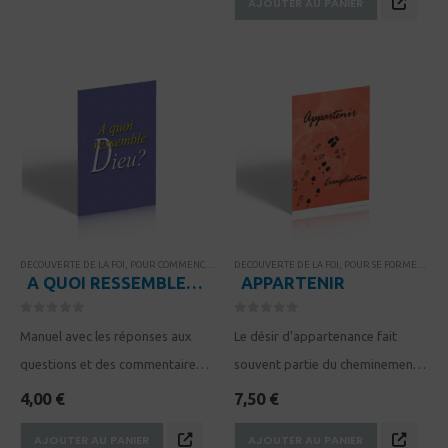
AJOUTER AU PANIER
connaître.
La Bible nous dit que Dieu a
toujours été et sera…
DECOUVERTE DE LA FOI
,
POUR COMMENCER
,
PROCESSUS DE FORMATION DE DISCIPLE
DECOUVERTE DE LA FOI
,
POUR SE FORMER
,
RENDEZ-V
,
PRO
A QUOI RESSEMBLE DIEU? Manuel du guide
APPARTENIR
0
sur 5
0
sur 5
Manuel avec les réponses aux
Le désir d’appartenance fait
questions et des commentaires
souvent partie du cheminement
explicatifs (format A4) – 52
spirituel. Comment suivre les pas
4,00
€
7,50
€
pages
de Jésus et devenir les
AJOUTER AU PANIER
AJOUTER AU PANIER