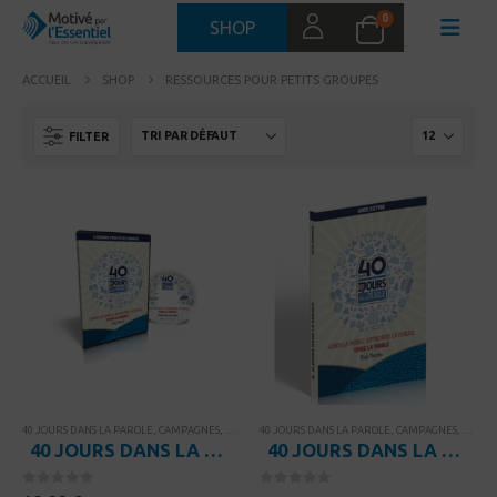
0
SHOP
ACCUEIL
SHOP
RESSOURCES POUR PETITS GROUPES
FILTER
40 JOURS DANS LA PAROLE
,
CAMPAGNES
,
RESSOURCES POUR PETITS GROUPES
40 JOURS DANS LA PAROLE
,
CAMPAGNES
,
THÈMES BIBLIQUE
,
RESSO
40 JOURS DANS LA PAROLE – 6 sessions vidéos pour petits groupes
40 JOURS DANS LA PAROLE – Guide d’étude
0
sur 5
0
sur 5