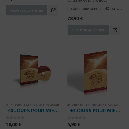
Ce guide de prière nous
accompagne pendant 40 jours
AJOUTER AU PANIER
pour découvrir le but de la prière
28,90
€
et la façon de la vivre au
AJOUTER AU PANIER
quotidien de façon personnelle
mais pourquoi pas…
40 JOURS POUR MIEUX AIMER
,
CAMPAGNES
,
RESSOURCES POUR PETITS GROUPES
40 JOURS POUR MIEUX AIMER
,
CAMPAGNES
,
THÈMES BIBLI
,
RE
40 JOURS POUR MIEUX AIMER – 6 sessions vidéos pour petits groupes
40 JOURS POUR MIEUX AIMER – Guide d’étude
0
sur 5
0
sur 5
18,00
€
5,90
€