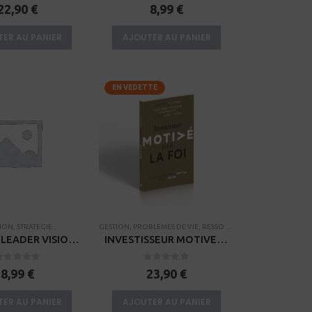
0
sur 5
0
sur 5
22,90
€
8,99
€
ER AU PANIER
AJOUTER AU PANIER
EN VEDETTE
TION
,
STRATEGIE
GESTION
,
PROBLEMES DE VIE
,
RESSOURCES POUR PETITS GROUPES
ÊTRE UN LEADER VISIONNAIRE – KINDLE
INVESTISSEUR MOTIVE PAR LA FOI
0
sur 5
0
sur 5
8,99
€
23,90
€
ER AU PANIER
AJOUTER AU PANIER