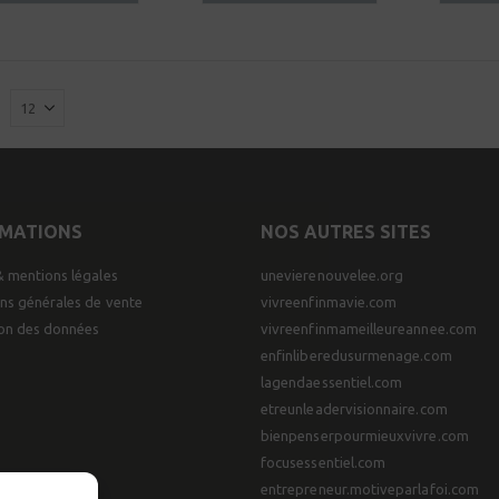
RMATIONS
NOS AUTRES SITES
& mentions légales
unevierenouvelee.org
ns générales de vente
vivreenfinmavie.com
ion des données
vivreenfinmameilleureannee.com
enfinliberedusurmenage.com
lagendaessentiel.com
etreunleadervisionnaire.com
bienpenserpourmieuxvivre.com
focusessentiel.com
entrepreneur.motiveparlafoi.com