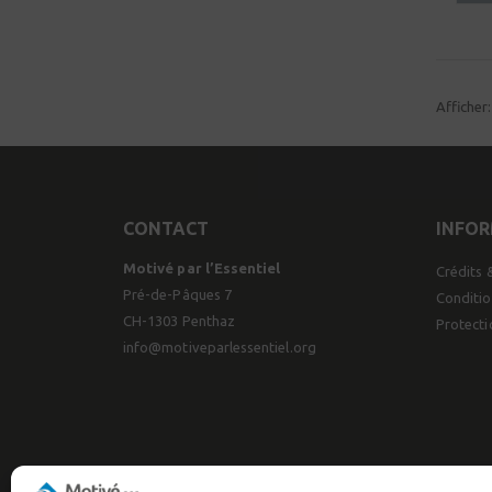
Afficher:
CONTACT
INFO
Motivé par l’Essentiel
Crédits 
Pré-de-Pâques 7
Conditio
CH-1303 Penthaz
Protect
info@motiveparlessentiel.org