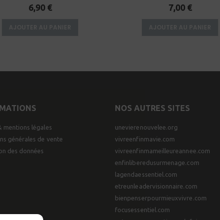
0
sur 5
0
sur 5
6,90
€
7,00
€
AJOUTER AU PANIER
AJOUTER AU PANIER
RMATIONS
NOS AUTRES SITES
& mentions légales
unevierenouvelee.org
ns générales de vente
vivreenfinmavie.com
ion des données
vivreenfinmameilleureannee.com
enfinliberedusurmenage.com
lagendaessentiel.com
etreunleadervisionnaire.com
bienpenserpourmieuxvivre.com
focusessentiel.com