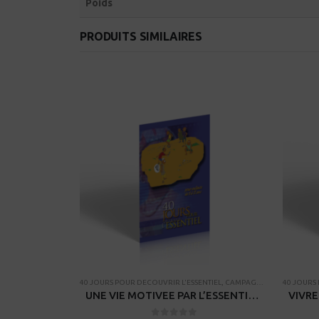
Poids
PRODUITS SIMILAIRES
VRIR L'ESSENTIEL
LIQUES
40 JOURS POUR DECOUVRIR L'ESSENTIEL
,
CAMPAGNES
40 JOURS
UNE VIE MOTIVEE PAR L’ESSENTIEL – pour ados (Version Afrique)
UNE VIE MOTIVEE PAR L’ESSENTIEL – pour enfants de 8-12 ANS (Version Afrique)