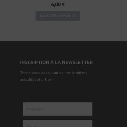
0
sur 5
6,00
€
AJOUTER AU PANIER
AJO
INSCRIPTION À LA NEWSLETTER
Tenez-vous au courant de nos dernières
actualités et offres !