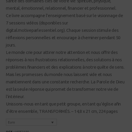
santé des domaines clés de votre vie: spirituel, physique,
mental, émotionnel, relationnel, financier et professionnel.
Ce livre accompagne l’enseignement basé sur le visionnage de
7 sessions vidéos (disponibles sur
digital.motiveparlessentiel.org). Chaque session stimule des
réflexions personnelles et encourage à cheminer pendant 50
jours.
Le monde crie pour attirer notre attention et nous offrir des
réponses à nos frustrations relationnelles, des solutions à nos
problèmes financiers et des explications à notre quête de sens.
Mais les promesses du monde nous laissent vide et nous
maintiennent dans une constante recherche. La Parole de Dieu
est la seule réponse qui promet de transformer notre vie de
l’intérieur.
Unissons-nous en tant que petit groupe, en tant qu’église afin
d’être ensemble, TRANSFORMÉS. – 14,8 x 21 cm, 224 pages
Euro