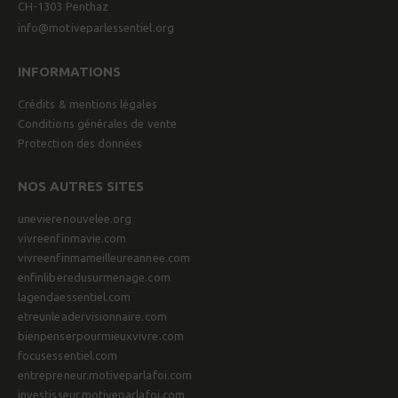
CH-1303 Penthaz
info@motiveparlessentiel.org
INFORMATIONS
Crédits & mentions légales
Conditions générales de vente
Protection des données
NOS AUTRES SITES
unevierenouvelee.org
vivreenfinmavie.com
vivreenfinmameilleureannee.com
enfinliberedusurmenage.com
lagendaessentiel.com
etreunleadervisionnaire.com
bienpenserpourmieuxvivre.com
focusessentiel.com
entrepreneur.motiveparlafoi.com
investisseur.motiveparlafoi.com