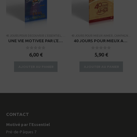
E
40 JOURS POUR DECOUVRIR L'ESSENTIEL
,
CAMPAGNES
40 JOURS POUR MIEUX AIMER
,
CAMPAGNES
,
RE
UNE VIE MOTIVEE PAR L’ESSENTIEL – pour ados
40 JOURS POUR MIEUX AIMER – Guide d’étude
0
sur 5
0
sur 5
6,00
€
5,90
€
AJOUTER AU PANIER
AJOUTER AU PANIER
CONTACT
Motivé par l’Essentiel
Pré-de-Pâques 7