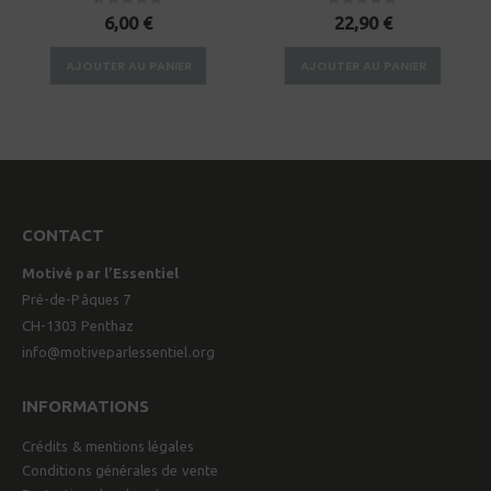
0
sur 5
0
sur 5
6,00
€
22,90
€
AJOUTER AU PANIER
AJOUTER AU PANIER
CONTACT
Motivé par l’Essentiel
Pré-de-Pâques 7
CH-1303 Penthaz
info@motiveparlessentiel.org
INFORMATIONS
Crédits & mentions légales
Conditions générales de vente