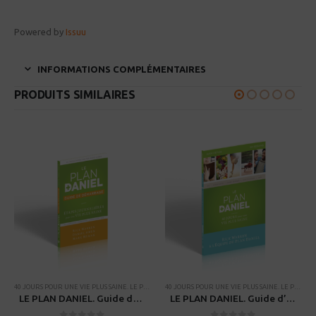
Powered by
Issuu
INFORMATIONS COMPLÉMENTAIRES
PRODUITS SIMILAIRES
TS GROUPES
HÈMES BIBLIQUES
AMPAGNES
,
PROCESSUS DE FORMATION DE DISCIPLE
,
THÈMES BIBLIQUES
40 JOURS POUR UNE VIE PLUS SAINE. LE PLAN DANIEL
,
RESSOURCES POUR PETITS GROUPES
,
CAMPAGNES
,
RESSOURCES POUR PETITS 
40 JOURS POUR UNE VIE PLUS SAINE. LE PLAN DANIEL
LE PLAN DANIEL. Guide de démarrage – 40 jours pour une vie plus saine
LE PLAN DANIEL. Guide d’étude – 40 jours pour une vie plus saine