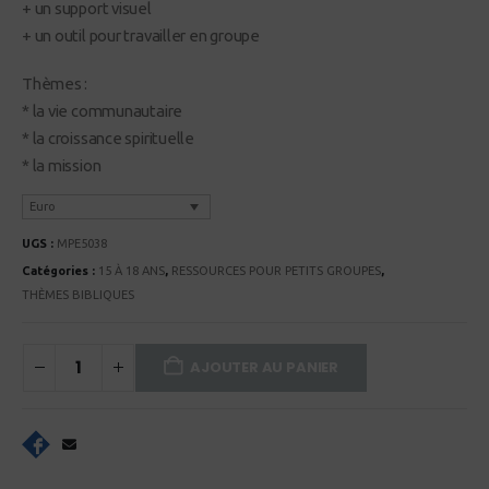
+ un support visuel
+ un outil pour travailler en groupe
Thèmes :
* la vie communautaire
* la croissance spirituelle
* la mission
Euro
UGS :
MPE5038
Catégories :
15 À 18 ANS
,
RESSOURCES POUR PETITS GROUPES
,
THÈMES BIBLIQUES
AJOUTER AU PANIER