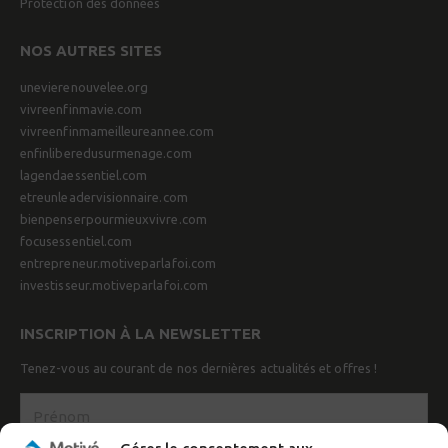
Protection des données
NOS AUTRES SITES
unevierenouvelee.org
vivreenfinmavie.com
vivreenfinmameilleureannee.com
enfinliberedusurmenage.com
lagendaessentiel.com
etreunleadervisionnaire.com
bienpenserpourmieuxvivre.com
focusessentiel.com
entrepreneur.motiveparlafoi.com
investisseur.motiveparlafoi.com
INSCRIPTION À LA NEWSLETTER
Tenez-vous au courant de nos dernières actualités et offres !