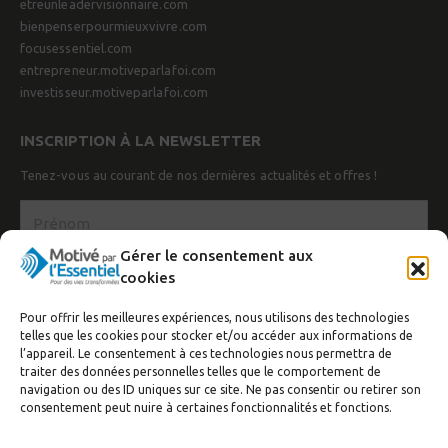
etreunleadervisionnaire.com
bienpenserpourmieuxvivre.com
focusessentiel.com
entrepreneur.motiveparlafoi.com
investisseur.motiveparlafoi.com
INSCRIPTION À LA NEWSLETTER
Tenez-vous au courant de nos dernières actualités et offres !
Gérer le consentement aux
cookies
Pour offrir les meilleures expériences, nous utilisons des technologies
telles que les cookies pour stocker et/ou accéder aux informations de
l’appareil. Le consentement à ces technologies nous permettra de
traiter des données personnelles telles que le comportement de
navigation ou des ID uniques sur ce site. Ne pas consentir ou retirer son
J’accepte de recevoir la newsletter
consentement peut nuire à certaines fonctionnalités et fonctions.