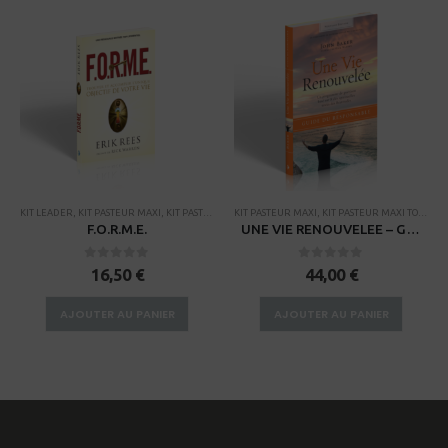
,
KIT STANDARD
KIT LEADER
,
,
KITS
KIT PASTEUR MAXI
,
KITS TOGO
,
KIT PASTEUR MAXI TOGO
KIT PASTEUR MAXI
,
KIT STANDARD
,
KIT PASTEUR MAXI TOGO
,
KITS
,
KITS TOGO
,
KI
F.O.R.M.E.
UNE VIE RENOUVELEE – Guide du responsable
0
sur 5
0
sur 5
16,50
€
44,00
€
AJOUTER AU PANIER
AJOUTER AU PANIER