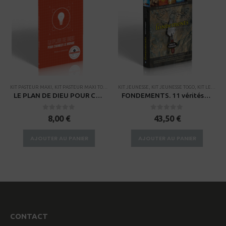
,
KIT PASTEUR MAXI
KIT PASTEUR MAXI
,
,
KIT PASTEUR MAXI TOGO
KIT STANDARD
,
KITS
,
KITS
KIT JEUNESSE
,
KITS TOGO
,
KIT JEUNESSE TOGO
,
KIT LEADER
LE PLAN DE DIEU POUR CHANGER LE MONDE – Guide d’étude
FONDEMENTS. 11 vérités sur lesquelles construire votre vie – Guide de l’enseignant avec CD-Rom
0
sur 5
0
sur 5
8,00
€
43,50
€
AJOUTER AU PANIER
AJOUTER AU PANIER
CONTACT