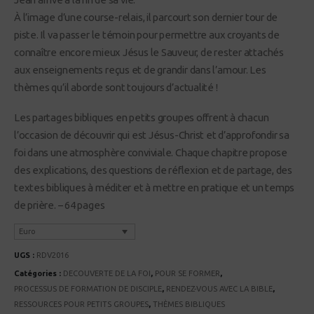
À l’image d’une course-relais, il parcourt son dernier tour de
piste. Il va passer le témoin pour permettre aux croyants de
connaître encore mieux Jésus le Sauveur, de rester attachés
aux enseignements reçus et de grandir dans l’amour. Les
thèmes qu’il aborde sont toujours d’actualité !
Les partages bibliques en petits groupes offrent à chacun
l’occasion de découvrir qui est Jésus-Christ et d’approfondir sa
foi dans une atmosphère conviviale. Chaque chapitre propose
des explications, des questions de réflexion et de partage, des
textes bibliques à méditer et à mettre en pratique et un temps
de prière. – 64 pages
Euro
UGS :
RDV2016
Catégories :
DECOUVERTE DE LA FOI
,
POUR SE FORMER
,
PROCESSUS DE FORMATION DE DISCIPLE
,
RENDEZ-VOUS AVEC LA BIBLE
,
RESSOURCES POUR PETITS GROUPES
,
THÈMES BIBLIQUES