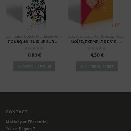
EZ-VOUS AVEC LA BIBLE
,
PROCESSUS DE FORMATION DE DISCIPLE
CAMPAGNES
,
40 JOURS POUR DECOUVRIR L'ESSENTIEL
,
RESSOURCES POUR PETITS GROUPES
,
RENDEZ-VOUS AVEC LA BIBLE
DECOUVERTE DE LA FOI
,
DECOUVERTE DE LA FOI
,
THÈMES BIBLIQUES
,
RESSOURCES POUR PETITS 
,
JEUNESSE
,
PROCESSUS DE FORMATION DE DISCIPLE
POURQUOI SUIS-JE SUR TERRE?
MOÏSE, EXEMPLE DE VIE POUR AUJOURD’HUI – PDF
0
sur 5
0
sur 5
0,80
€
4,50
€
AJOUTER AU PANIER
AJOUTER AU PANIER
CONTACT
Motivé par l’Essentiel
Pré-de-Pâques 7